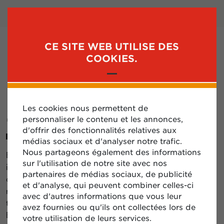
SE CONNECTER
S'INSCRIRE
CE SITE WEB UTILISE DES
MENU
COOKIES.
S’INSCRIRE
Les cookies nous permettent de
personnaliser le contenu et les annonces,
d'offrir des fonctionnalités relatives aux
médias sociaux et d'analyser notre trafic.
Nous partageons également des informations
Bienvenue sur le portail dédié aux diplomates, aux
sur l'utilisation de notre site avec nos
institutions diplomatiques et aux membres des
partenaires de médias sociaux, de publicité
organisations internationales. Découvrez comment
et d'analyse, qui peuvent combiner celles-ci
notre Carte Fleet Diplomatique Détaxée vous aide à
avec d'autres informations que vous leur
transformer votre gestion quotidienne de carburant en
avez fournies ou qu'ils ont collectées lors de
Belgique. Merci et à bientôt !
votre utilisation de leurs services.