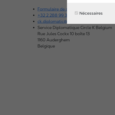
Formulaire de contact
Nécessaires
+32 2 288 99 36
ck.diplomatic@circlekeurope.com
Service Diplomatique Circle K Belgium
Rue Jules Cockx 10 boîte 13
1160 Auderghem
Belgique