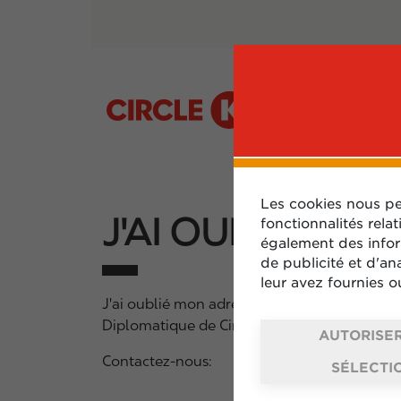
Les cookies nous pe
J'AI OUBLIÉ MO
fonctionnalités rela
également des inform
de publicité et d'an
leur avez fournies ou
J'ai oublié mon adresse email pour me connec
Diplomatique de Circle K.
AUTORISER
Contactez-nous:
SÉLECTI