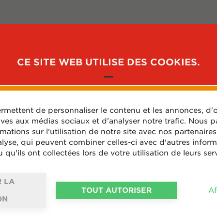
PRODUIT
SERVICE CLIENT
AVANTAGES
FAQ
CE SITE WEB UTILISE DES COOKIES.
rmettent de personnaliser le contenu et les annonces, d'o
N ADRESSE EMAIL ?
tives aux médias sociaux et d'analyser notre trafic. Nous 
ations sur l'utilisation de notre site avec nos partenaire
alyse, qui peuvent combiner celles-ci avec d'autres infor
 qu'ils ont collectées lors de votre utilisation de leurs ser
ter à l'espace client Diplomatique, dans ce cas-ci, nous vo
 LA
TOUT AUTORISER
Af
ON