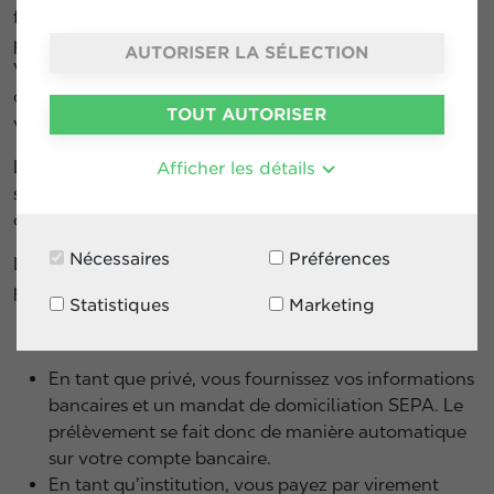
fait, vous ne payez que vos consommations au meilleur
prix du marché belge, sans frais et sans commissions.
AUTORISER LA SÉLECTION
Vous pouvez consulter l’historique de vos
consommations ainsi que les prix au quotidien depuis
TOUT AUTORISER
votre espace client.
Les recharges électriques feront l'objet d'une facture
Afficher les détails
séparée de la facture de carburant qui prendra en
compte la TVA et les conditions de recharge.
Nécessaires
Préférences
La facturation est bimensuelle avec 7 jours de délais de
paiement.
Statistiques
Marketing
En tant que privé, vous fournissez vos informations
bancaires et un mandat de domiciliation SEPA. Le
prélèvement se fait donc de manière automatique
sur votre compte bancaire.
En tant qu’institution, vous payez par virement