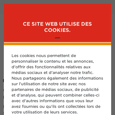
SE CONNECTER
S'INSCRIRE
CE SITE WEB UTILISE DES
MENU
COOKIES.
UNE QUESTION SUR
Les cookies nous permettent de
personnaliser le contenu et les annonces,
MA FACTURE ?
d'offrir des fonctionnalités relatives aux
médias sociaux et d'analyser notre trafic.
Nous partageons également des informations
sur l'utilisation de notre site avec nos
partenaires de médias sociaux, de publicité
Chaque client recevra automatiquement une facture
et d'analyse, qui peuvent combiner celles-ci
par e-mail.
avec d'autres informations que vous leur
Les factures de Circle K sont déjà exemptées des taxes
avez fournies ou qu'ils ont collectées lors de
votre utilisation de leurs services.
sur la valeur ajoutée (TVA) et des droits d’accises. De ce