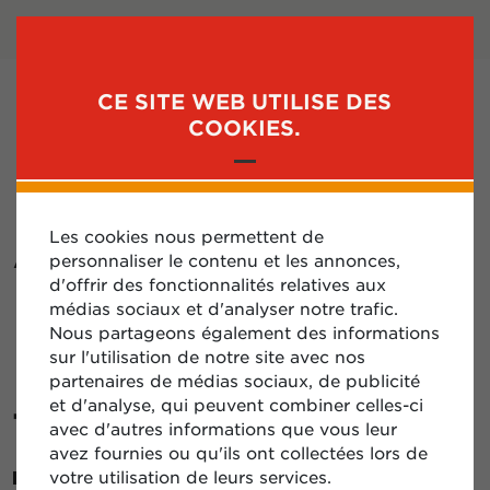
SE CONNECTER
S'INSCRIRE
CE SITE WEB UTILISE DES
MENU
COOKIES.
A QUELLE ADRESSE
Les cookies nous permettent de
personnaliser le contenu et les annonces,
MA CARTE FLEET
d'offrir des fonctionnalités relatives aux
médias sociaux et d'analyser notre trafic.
DIPLOMATIQUE
Nous partageons également des informations
sur l'utilisation de notre site avec nos
HORS TAXES SERA-
partenaires de médias sociaux, de publicité
et d'analyse, qui peuvent combiner celles-ci
T-ELLE LIVRÉE ?
avec d'autres informations que vous leur
avez fournies ou qu'ils ont collectées lors de
votre utilisation de leurs services.